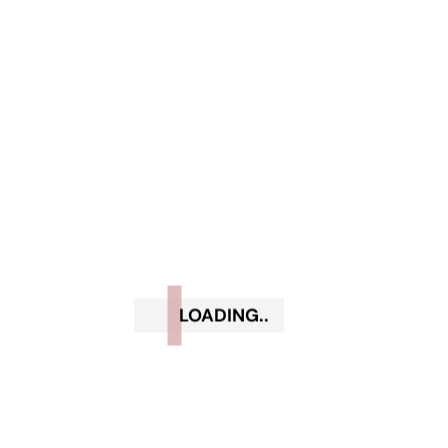
Bari (S. Spirito)
Via Nicholas Green, 93
LOADING..
Tel:
080 4032912
Whatsapp: 371 301 4546
mail: info@estelitebari.it