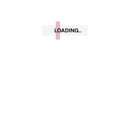
Ottobre 2020
Settembre 2020
LOADING..
Luglio 2020
Giugno 2020
Maggio 2020
Aprile 2020
Marzo 2020
Febbraio 2020
Gennaio 2020
Dicembre 2019