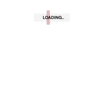
Settembre 2020
Luglio 2020
LOADING..
Giugno 2020
Maggio 2020
Aprile 2020
Marzo 2020
Febbraio 2020
Gennaio 2020
Dicembre 2019
Novembre 2019