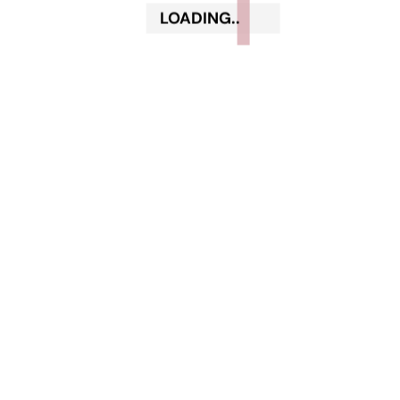
LOADING..
Add a review
Il tuo indirizzo email non sarà pubblicato.
I campi obbligatori sono contrassegnati
*
Your rating
Your review
*
Name
*
Email
*