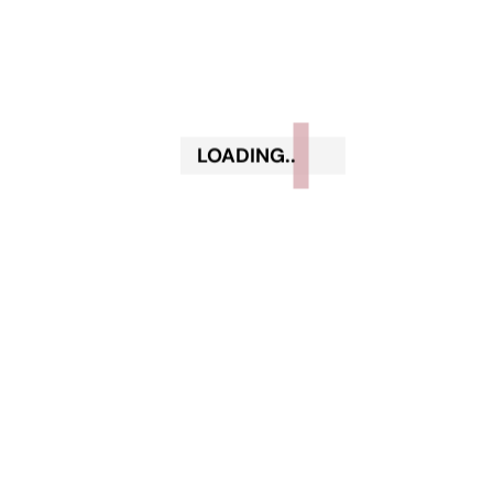
F A V O L O S A!
Add a review
LOADING..
Il tuo indirizzo email non sarà pubblicato.
I campi obbligatori sono contrassegnati
*
Your rating
Your review
*
Name
*