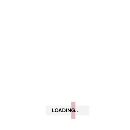
There are no reviews yet.
Be the first to review “Mesauda Light Velvet –
Cipria Compatta”
Il tuo indirizzo email non sarà pubblicato.
I campi obbligatori sono contrassegnati
*
Your rating
Your review
*
LOADING..
Name
*