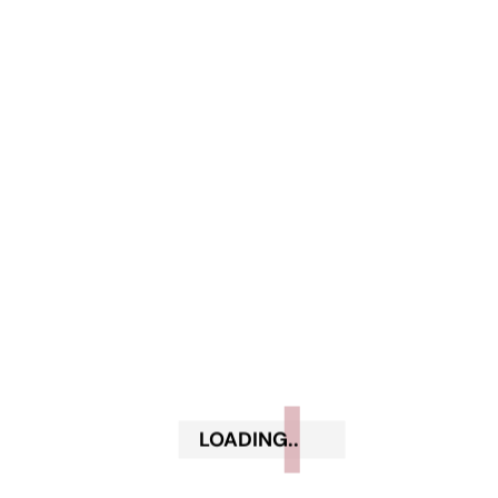
Smalto Mesauda …. è una garanzia! Ho acquistato 5
smalti da questo sito. Ottimi prodotti e qualità
indiscutibile!
Add a review
Il tuo indirizzo email non sarà pubblicato.
I campi obbligatori sono contrassegnati
*
Your rating
Your review
*
LOADING..