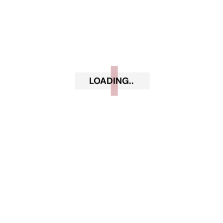
Gennaio 2021
Dicembre 2020
Novembre 2020
Ottobre 2020
LOADING..
Settembre 2020
Luglio 2020
Giugno 2020
Maggio 2020
Aprile 2020
Marzo 2020