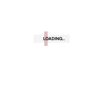
Gennaio 2021
Dicembre 2020
Novembre 2020
Ottobre 2020
LOADING..
Settembre 2020
Luglio 2020
Giugno 2020
Maggio 2020
Aprile 2020
Marzo 2020