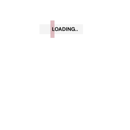
Ottobre 2020
Settembre 2020
LOADING..
Luglio 2020
Giugno 2020
Maggio 2020
Aprile 2020
Marzo 2020
Febbraio 2020
Gennaio 2020
Dicembre 2019