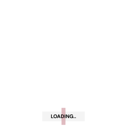
La linea shine n wear di Mesauda ha una marcia in più,
bellissimo smalto questo. Ottima spedizione e
comunicazione.
Add a review
Il tuo indirizzo email non sarà pubblicato.
I campi obbligatori sono contrassegnati
*
Your rating
Your review
*
LOADING..